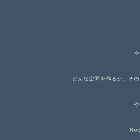
や
どんな空間を作るか。その
や
N