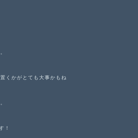
だ。
に置くかがとても大事かもね
だ。
す！