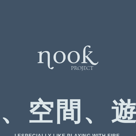
然、空間、
I ESPECIALLY LIKE PLAYING WITH FIRE.